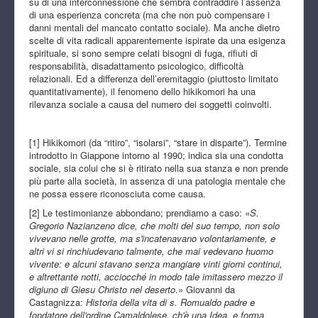
su di una interconnessione che sembra contraddire l’assenza
di una esperienza concreta (ma che non può compensare i
danni mentali del mancato contatto sociale). Ma anche dietro
scelte di vita radicali apparentemente ispirate da una esigenza
spirituale, si sono sempre celati bisogni di fuga, rifiuti di
responsabilità, disadattamento psicologico, difficoltà
relazionali. Ed a differenza dell’eremitaggio (piuttosto limitato
quantitativamente), il fenomeno dello hikikomori ha una
rilevanza sociale a causa del numero dei soggetti coinvolti.
[1] Hikikomori (da “ritiro”, “isolarsi”, “stare in disparte”). Termine
introdotto in Giappone intorno al 1990; indica sia una condotta
sociale, sia colui che si è ritirato nella sua stanza e non prende
più parte alla società, in assenza di una patologia mentale che
ne possa essere riconosciuta come causa.
[2] Le testimonianze abbondano; prendiamo a caso: «
S.
Gregorio Nazianzeno dice, che molti del suo tempo, non solo
vivevano nelle grotte, ma s'incatenavano volontariamente, e
altri vi si rinchiudevano talmente, che mai vedevano huomo
vivente: e alcuni stavano senza mangiare vinti giorni continui,
e altrettante notti, acciocché in modo tale imitassero mezzo il
digiuno di Giesu Christo nel deserto
.» Giovanni da
Castagnizza:
Historia della vita di s. Romualdo
padre e
fondatore dell'ordine Camaldolese, ch'è una Idea, e forma