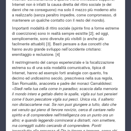
Internet non è infatti la causa diretta del ritiro sociale (e dei
danni che ne conseguono) ma solo il mezzo più moderno atto
a realizzarlo (senza peraltro impedire, come compromesso, di
mantenere un qualche contatto con il resto del mondo).
Importanti modalità di ritiro sociale (spinte fino a forme estreme
di coercizione) sono in realtà sempre esistite [2]; ed oggi,
semplicemente, sono divenute più visibili (o anche più
facilmente attuabili) [3]. Basti pensare a due concetti che
hanno avuto grande sviluppo nell’occidente cristiano:
eremitaggio e reclusione. [4]
Il restringimento del campo esperienziale e la focalizzazione
estrema su di una sola modalità comunicativa, tipica di
Internet, hanno ad esempio forti analogie con quanto, fra
decimo ed undicesimo secolo, prescriveva nella sua regola,
San Romualdo, anacoreta e padre dei monaci Camaldolesi:
«
Siedi nella tua cella come in paradiso; scaccia dalla memoria
il mondo intero e gettalo dietro le spalle, vigila sui tuoi pensieri
come il buon pescatore vigila sui pesci. Unica via, il salterio:
non distaccartene mai. Se non puoi giungere a tutto, dato che
sei venuto qui pieno di fervore novizio, cerca di cantare nello
spirito e di comprendere nell'intelligenza ora un punto ora un
altro; e quando leggendo comincerai a distrarti, non smettere,
ma correggiti subito cercando di comprendere. Poniti
innanzitutto alla presenza di Dio in timore e tremore, come chi