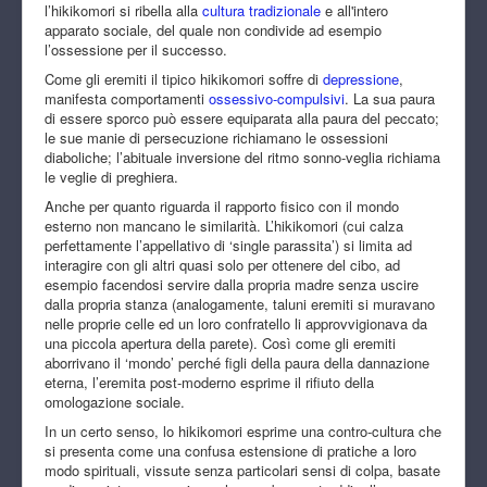
l’hikikomori si ribella alla
cultura tradizionale
e all'intero
apparato sociale, del quale non condivide ad esempio
l’ossessione per il successo.
Come gli eremiti il tipico hikikomori soffre di
depressione
,
manifesta comportamenti
ossessivo-compulsivi
. La sua paura
di essere sporco può essere equiparata alla paura del peccato;
le sue manie di persecuzione richiamano le ossessioni
diaboliche; l’abituale inversione del ritmo sonno-veglia richiama
le veglie di preghiera.
Anche per quanto riguarda il rapporto fisico con il mondo
esterno non mancano le similarità. L’hikikomori (cui calza
perfettamente l’appellativo di ‘single parassita’) si limita ad
interagire con gli altri quasi solo per ottenere del cibo, ad
esempio facendosi servire dalla propria madre senza uscire
dalla propria stanza (analogamente, taluni eremiti si muravano
nelle proprie celle ed un loro confratello li approvvigionava da
una piccola apertura della parete). Così come gli eremiti
aborrivano il ‘mondo’ perché figli della paura della dannazione
eterna, l’eremita post-moderno esprime il rifiuto della
omologazione sociale.
In un certo senso, lo hikikomori esprime una contro-cultura che
si presenta come una confusa estensione di pratiche a loro
modo spirituali, vissute senza particolari sensi di colpa, basate