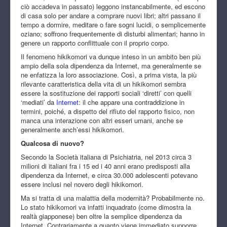
ciò accadeva in passato) leggono instancabilmente, ed escono
di casa solo per andare a comprare nuovi libri; altri passano il
tempo a dormire, meditare o fare sogni lucidi, o semplicemente
oziano; soffrono frequentemente di disturbi alimentari; hanno in
genere un rapporto conflittuale con il proprio corpo.
Il fenomeno hikikomori va dunque inteso in un ambito ben più
ampio della sola dipendenza da Internet, ma generalmente se
ne enfatizza la loro associazione. Così, a prima vista, la più
rilevante caratteristica della vita di un hikikomori sembra
essere la sostituzione dei rapporti sociali ‘diretti’ con quelli
‘mediati’ da
Internet
: il che appare una contraddizione in
termini, poiché, a dispetto del rifiuto del rapporto fisico, non
manca una interazione con altri esseri umani, anche se
generalmente anch’essi hikikomori.
Qualcosa di nuovo?
Secondo la Società italiana di Psichiatria, nel 2013 circa 3
milioni di italiani fra i 15 ed i 40 anni erano predisposti alla
dipendenza da Internet, e circa 30.000 adolescenti potevano
essere inclusi nel novero degli hikikomori.
Ma si tratta di una malattia della modernità? Probabilmente no.
Lo stato hikikomori va infatti inquadrato (come dimostra la
realtà giapponese) ben oltre la semplice dipendenza da
Internet. Contrariamente a quanto viene immediato supporre,