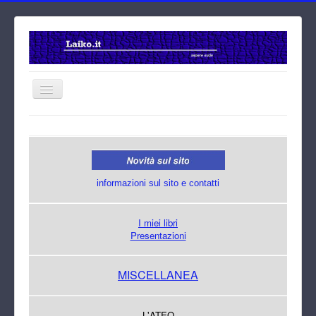
Home
Cerca
informazioni sul sito e contatti
I miei libri
Presentazioni
MISCELLANEA
L'ATEO