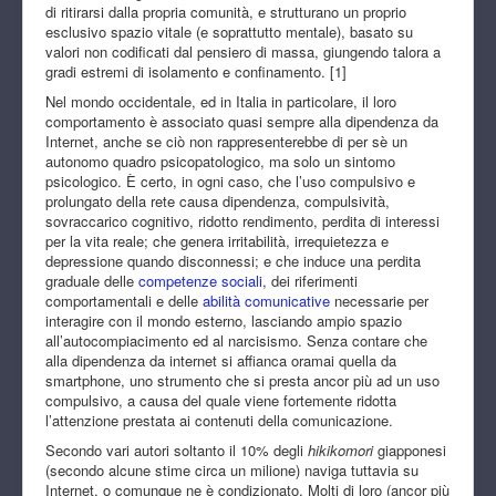
di ritirarsi dalla propria comunità, e strutturano un proprio
esclusivo spazio vitale (e soprattutto mentale), basato su
valori non codificati dal pensiero di massa, giungendo talora a
gradi estremi di isolamento e confinamento. [1]
Nel mondo occidentale, ed in Italia in particolare, il loro
comportamento è associato quasi sempre alla dipendenza da
Internet, anche se ciò non rappresenterebbe di per sè un
autonomo quadro psicopatologico, ma solo un sintomo
psicologico. È certo, in ogni caso, che l’uso compulsivo e
prolungato della rete causa dipendenza, compulsività,
sovraccarico cognitivo, ridotto rendimento, perdita di interessi
per la vita reale; che genera irritabilità, irrequietezza e
depressione quando disconnessi; e che induce una perdita
graduale delle
competenze sociali
, dei riferimenti
comportamentali e delle
abilità comunicative
necessarie per
interagire con il mondo esterno, lasciando ampio spazio
all’autocompiacimento ed al narcisismo. Senza contare che
alla dipendenza da internet si affianca oramai quella da
smartphone, uno strumento che si presta ancor più ad un uso
compulsivo, a causa del quale viene fortemente ridotta
l’attenzione prestata ai contenuti della comunicazione.
Secondo vari autori soltanto il 10% degli
hikikomori
giapponesi
(secondo alcune stime circa un milione) naviga tuttavia su
Internet, o comunque ne è condizionato. Molti di loro (ancor più