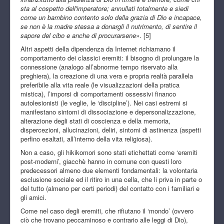
sta al cospetto dell'imperatore; annullati totalmente e siedi
come un bambino contento solo della grazia di Dio e incapace,
se non è la madre stessa a donargli il nutrimento, di sentire il
sapore del cibo e anche di procurarsene
». [5]
Altri aspetti della dipendenza da Internet richiamano il
comportamento dei classici eremiti: il bisogno di prolungare la
connessione (analogo all’abnorme tempo riservato alla
preghiera), la creazione di una vera e propria realtà parallela
preferibile alla vita reale (le visualizzazioni della pratica
mistica), l’imporsi di comportamenti ossessivi financo
autolesionisti (le veglie, le ‘discipline’). Nei casi estremi si
manifestano sintomi di dissociazione e depersonalizzazione,
alterazione degli stati di coscienza e della memoria,
dispercezioni, allucinazioni, deliri, sintomi di astinenza (aspetti
perfino esaltati, all’interno della vita religiosa).
Non a caso, gli hikikomori sono stati etichettati come ‘eremiti
post-moderni’, giacchè hanno in comune con questi loro
predecessori almeno due elementi fondamentali: la volontaria
esclusione sociale ed il ritiro in una cella, che li priva in parte o
del tutto (almeno per certi periodi) del contatto con i familiari e
gli amici.
Come nel caso degli eremiti, che rifiutano il ‘mondo’ (ovvero
ciò che trovano peccaminoso e contrario alle leggi di Dio),