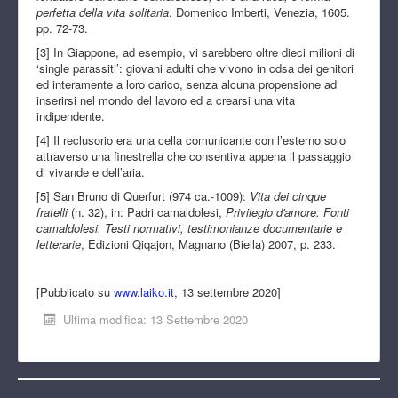
perfetta della vita solitaria
. Domenico Imberti, Venezia, 1605.
pp. 72-73.
[3] In Giappone, ad esempio, vi sarebbero oltre dieci milioni di
‘single parassiti’: giovani adulti che vivono in cdsa dei genitori
ed interamente a loro carico, senza alcuna propensione ad
inserirsi nel mondo del lavoro ed a crearsi una vita
indipendente.
[4] Il reclusorio era una cella comunicante con l’esterno solo
attraverso una finestrella che consentiva appena il passaggio
di vivande e dell’aria.
[5] San Bruno di Querfurt (974 ca.-1009):
Vita dei cinque
fratelli
(n. 32), in: Padri camaldolesi,
Privilegio d'amore. Fonti
camaldolesi. Testi normativi, testimonianze documentarie e
letterarie
, Edizioni Qiqajon, Magnano (Biella) 2007, p. 233.
[Pubblicato su
www.laiko.it
, 13 settembre 2020]
Ultima modifica: 13 Settembre 2020